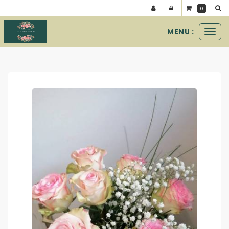
Panneau de gestion des cookies
0
MENU :
Ouvr
le
les bouquets
les roses
roses roses
men